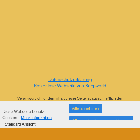
Datenschutzerklärung
Kostenlose Webseite von Beepworld
Verantwortlich für den Inhalt dieser Seite ist ausschließlich der
Autor dieser Homepage, kontaktierbar über
dieses Formular!
Alle annehmen
Diese Webseite benutzt
Fußzeile
Cookies.
Mehr Information
Alle nicht notwendigen ablehnen
Standard Ansicht